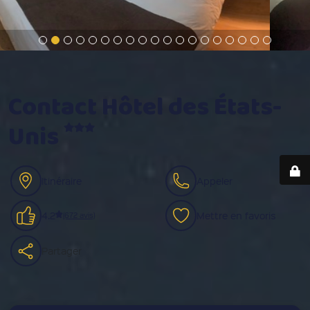
Contact Hôtel des États-
Unis
Itinéraire
Appeler
4.2
Mettre en favoris
(672 avis)
Partager