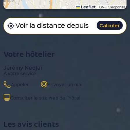
Leaflet
|
IGN-F/Geoportail
Calculer
Votre hôtelier
Jérémy Nedjar
À votre service
Appeler
Envoyer un mail
Consulter le site web de l'hôtel
Les avis clients