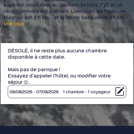
sous-sol. Nous vous accueillons 24 h/24, 7 j/7 et un
réceptionniste est présent. L’aéroport de Toulouse-
Blagnac est à 5 km… et le lac de Sesquières à 1 km.
Voir plus
DÉSOLÉ, il ne reste plus aucune chambre
disponible à cette date.
Mais pas de panique !
Essayez d'appeler l'hôtel, ou modifier votre
séjour 😉.
06/08/2026 - 07/08/2026
1 chambre - 1 voyageur