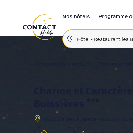
Nos hôtels
Programme de
Vous êtes ici
Accueil
Trouver un hô
Charme et Caractère 
Boissières
708 route de Caussade - 82800 Bioule