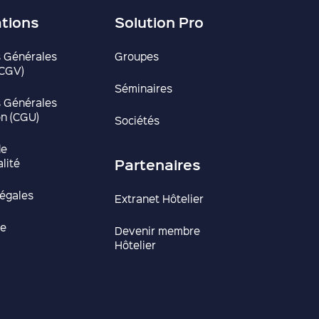
ations
Solution Pro
s Générales
Groupes
(CGV)
Séminaires
s Générales
ion (CGU)
Sociétés
de
Partenaires
alité
légales
Extranet Hôtelier
te
Devenir membre
Hôtelier