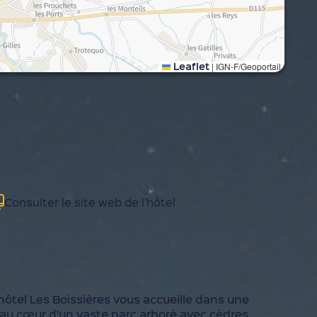
Leaflet
|
IGN-F/Geoportail
Consulter le site web de l'hôtel
’hôtel Les Boissières vous accueille dans une
, au cœur d’un vaste parc arboré avec cèdres