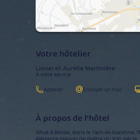
Votre hôtelier
Lionel et Aurélie Martinière
À votre service
Appeler
Envoyer un mail
À propos de l'hôtel
Situé à Bioule, dans le Tarn-et-Garonne, l
élégante maison de maître du XIXᵉ siècle