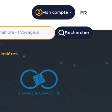
Mon compte
FR
chambre - 1 voyageur
Rechercher
issières