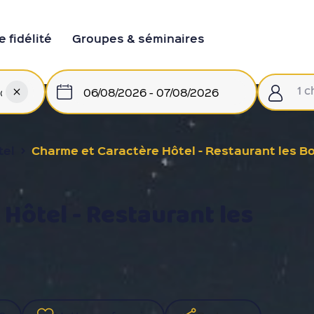
 fidélité
Groupes & séminaires
1 
Charme et Caractère Hôtel - Restaurant les Bo
tel
Hôtel - Restaurant les