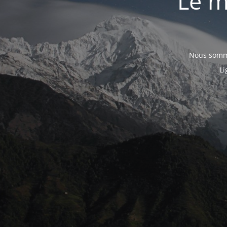
Le m
Nous somme
Li