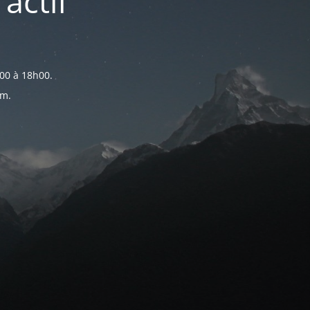
actif
00 à 18h00.
om.