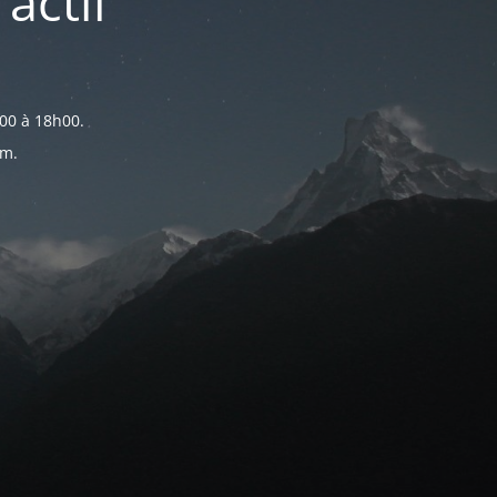
actif
00 à 18h00.
om.