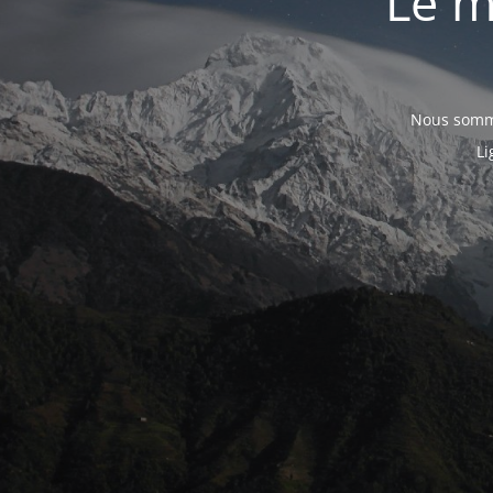
Le m
Nous somme
Li