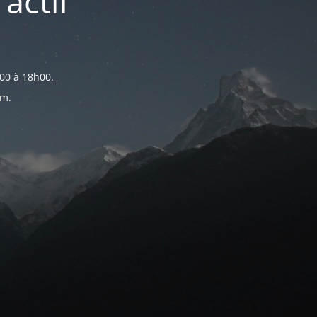
actif
00 à 18h00.
om.