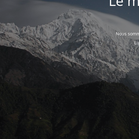
Le m
Nous somme
Li