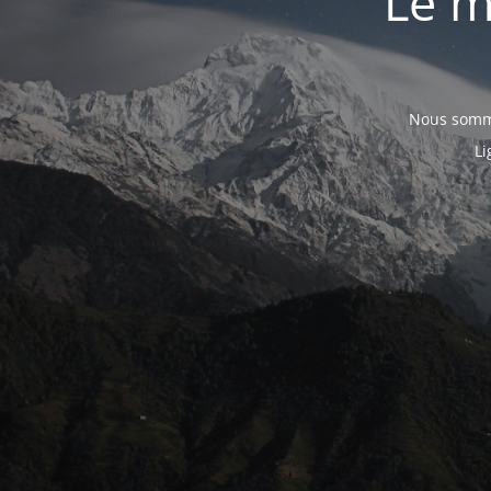
Le m
Nous somme
Li