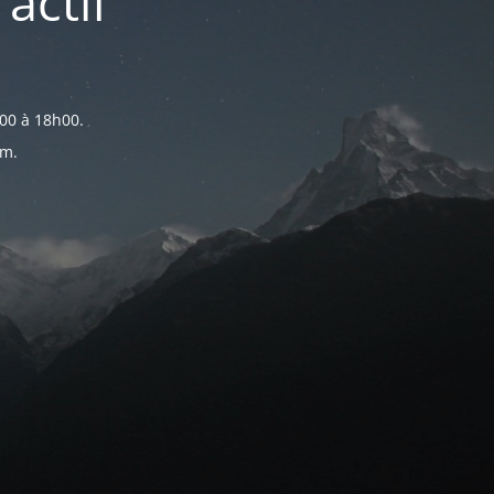
actif
00 à 18h00.
om.