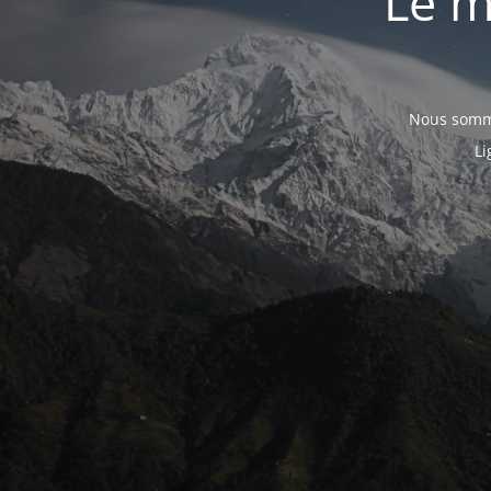
Le m
Nous somme
Li