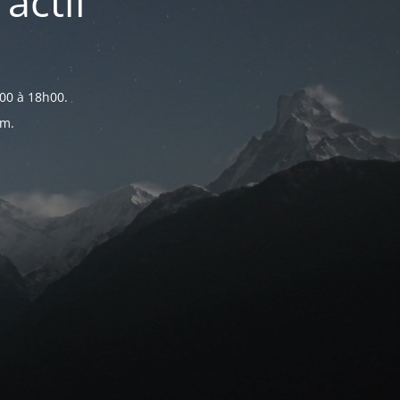
actif
00 à 18h00.
om.