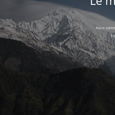
Le m
Nous somme
Li