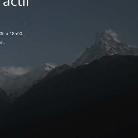
actif
00 à 18h00.
om.