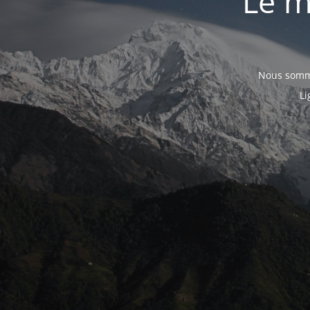
Le m
Nous somme
Li