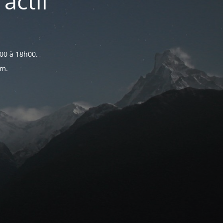
actif
00 à 18h00.
om.