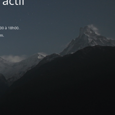
actif
00 à 18h00.
om.