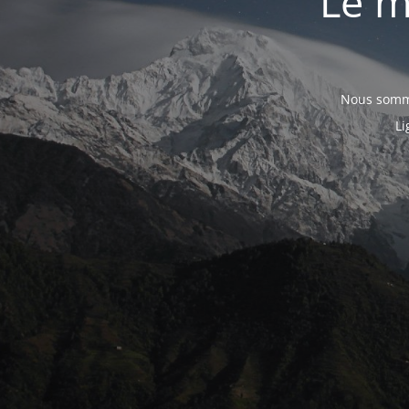
Le m
Nous somme
Li