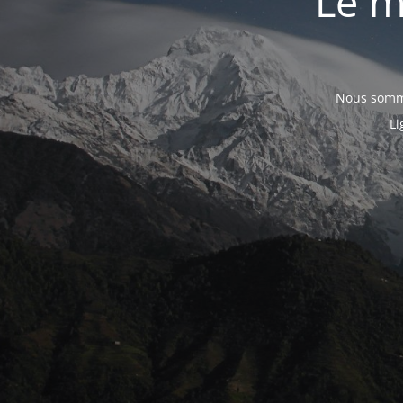
Le m
Nous somme
Li