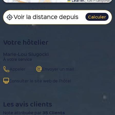
Leaflet
|
IGN-F/Geoportail
Calculer
Votre hôtelier
Marie-Lou Slugocki
À votre service
Appeler
Envoyer un mail
Consulter le site web de l'hôtel
Les avis clients
35 Clients
Note attribuée par