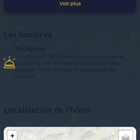
Voir plus
Les horaires
Réception
Ouverte lundi : 18h-20h Mardi jusqu'au samedi et
jours fériés : 14h-19h Fermée le dimanche Merci
d'appeler l'hôtel pour une arrivée hors de ces
horaires.
Localisation de l'hôtel
+