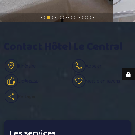
Contact Hôtel Le Central
Itinéraire
Appeler
3.6
Mettre en favoris
(35 avis)
Partager
Les services