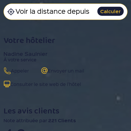
Calculer
Votre hôtelier
Nadine Saulnier
À votre service
Appeler
Envoyer un mail
Consulter le site web de l'hôtel
Les avis clients
221 Clients
Note attribuée par