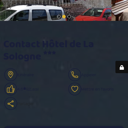
Contact Hôtel de La
Sologne
Itinéraire
Appeler
4.6
Mettre en favoris
(221 avis)
Partager