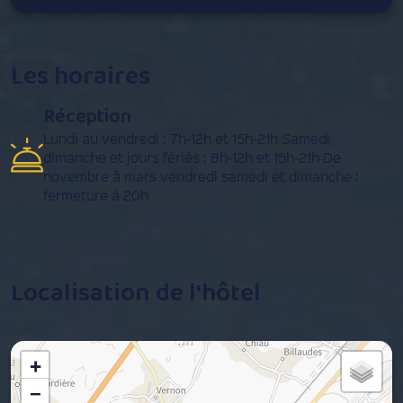
Les horaires
Réception
Lundi au vendredi : 7h-12h et 15h-21h Samedi
dimanche et jours fériés : 8h-12h et 15h-21h De
novembre à mars vendredi samedi et dimanche :
fermeture à 20h
Localisation de l'hôtel
+
−