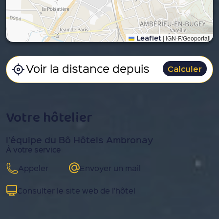
Leaflet
|
IGN-F/Geoportail
Calculer
Votre hôtelier
l'équipe du Bô Hôtels Ambronay
À votre service
Appeler
Envoyer un mail
Consulter le site web de l'hôtel