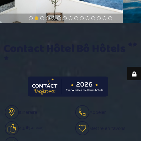
Contact Hôtel Bô Hôtels
Itinéraire
Appeler
4.6
Mettre en favoris
(543 avis)