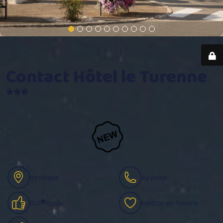
Contact Hôtel le Turenne
Itinéraire
Appeler
0.0
Mettre en favoris
(0 avis)