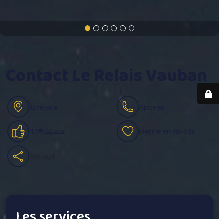
Contact Le Relais Vauban
Itinéraire
Appeler
4.1
Mettre en favoris
(168 avis)
Partager
Les services