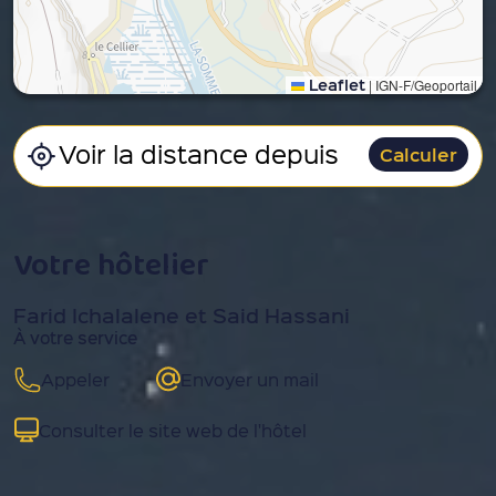
Leaflet
|
IGN-F/Geoportail
Calculer
Votre hôtelier
Farid Ichalalene et Said Hassani
À votre service
Appeler
Envoyer un mail
Consulter le site web de l'hôtel