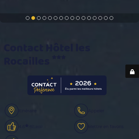
Contact Hôtel les
Rocailles
Itinéraire
Appeler
4.6
Mettre en favoris
(461 avis)