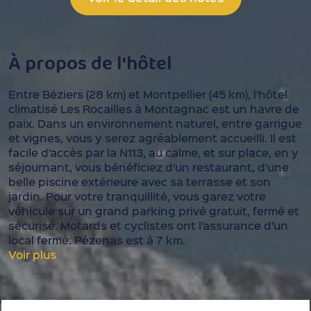
À propos de l'hôtel
Entre Béziers (28 km) et Montpellier (45 km), l’hôtel
climatisé Les Rocailles à Montagnac est un havre de
paix. Dans un environnement naturel, entre garrigue
et vignes, vous y serez agréablement accueilli. Il est
facile d’accès par la N113, au calme, et sur place, en y
séjournant, vous bénéficiez d’un restaurant, d’une
belle piscine extérieure avec sa terrasse et son
jardin. Pour votre tranquillité, vous garez votre
véhicule sur un grand parking privé gratuit, fermé et
sécurisé. Motards et cyclistes ont l’assurance d’un
local fermé. Pézenas est à 7 km.
Voir plus